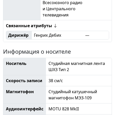
Всесоюзного радио
и Центрального
телевидения
Связанные атрибуты
Дирижёр
Генрих Дебих
—
Информация о носителе
Носитель
Студийная магнитная лента
ШХЗ Тип 2
Скорость записи
38 см/с
Магнитофон
Студийный катушечный
магнитофон МЭЗ-109
Аудиоинтерфейс
MOTU 828 MkII