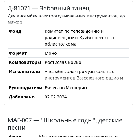
Д-81071 — Забавный танец
Для ансамбля электромузыкальных инструментов, до
мажор
Фонд
Комитет по телевидению и
радиовещанию Куйбышевского
облисполкома
Формат
Моно
Композиторы
Ростислав Бойко
Исполнители
Ансамбль электромузыкальных
инструментов Всесоюзного радио и
Центрального телевидения
Руководители
Вячеслав Мещерин
Добавлено
02.02.2024
МАГ-007 — "Школьные годы", детские
песни
Фонд
Магнитогорская студия телевидения