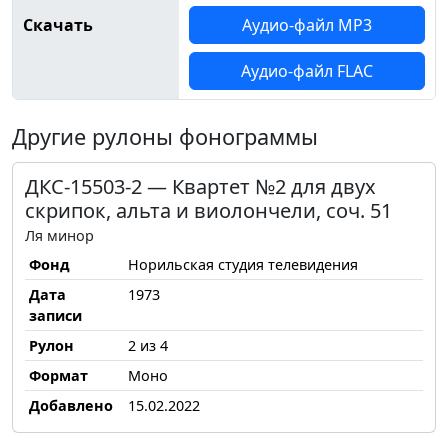
Скачать
Аудио-файл MP3
Аудио-файл FLAC
Другие рулоны фонограммы
ДКС-15503-2 — Квартет №2 для двух
скрипок, альта и виолончели, соч. 51
Ля минор
Фонд
Норильская студия телевидения
Дата
1973
записи
Рулон
2 из 4
Формат
Моно
Добавлено
15.02.2022