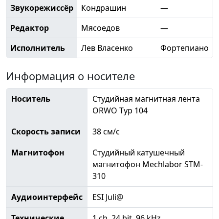
Звукорежиссёр
Кондрашин
—
Редактор
Мясоедов
—
Исполнитель
Лев Власенко
Фортепиано
Информация о носителе
Носитель
Студийная магнитная лента
ORWO Typ 104
Скорость записи
38 см/с
Магнитофон
Студийный катушечный
магнитофон Mechlabor STM-
310
Аудиоинтерфейс
ESI Juli@
Технические
1 ch, 24 bit, 96 kHz