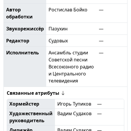
Автор
Ростислав Бойко
—
обработки
Звукорежиссёр
Пазухин
—
Редактор
Судовых
—
Исполнитель
Ансамбль студии
—
Советской песни
Всесоюзного радио
и Центрального
телевидения
Связанные атрибуты
Хормейстер
Игорь Тупиков
—
Художественный
Вадим Судаков
—
руководитель
Дирижёр
Вадим Судаков
—