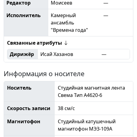
Редактор
Моисеев
—
Исполнитель
Камерный
—
ансамбль
"Времена года"
Связанные атрибуты
Дирижёр
Исай Хазанов
—
Информация о носителе
Носитель
Студийная магнитная лента
Свема Тип А4620-6
Скорость записи
38 см/с
Магнитофон
Студийный катушечный
магнитофон МЭЗ-109А