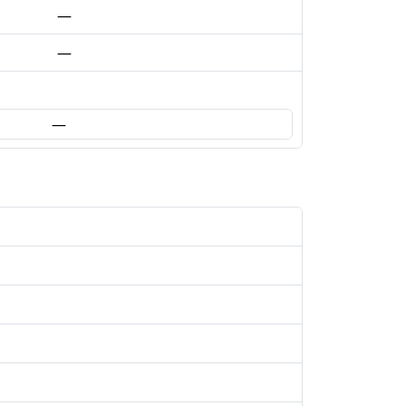
—
—
—