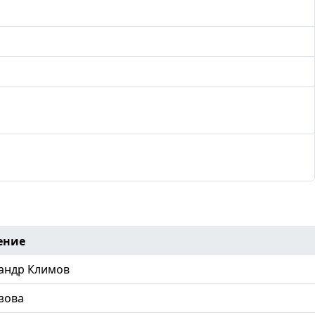
ение
андр Климов
зова