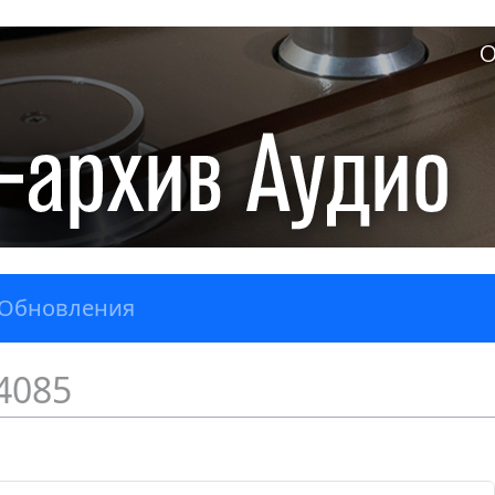
О
Обновления
4085