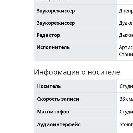
Звукорежиссёр
Днепр
Звукорежиссёр
Дудке
Редактор
Дыхо
Исполнитель
Артис
Стани
Информация о носителе
Носитель
Студи
Скорость записи
38 см
Магнитофон
Студ
Аудиоинтерфейс
Stein