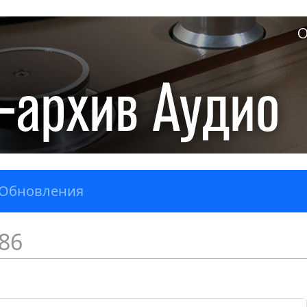
О
Обновления
86