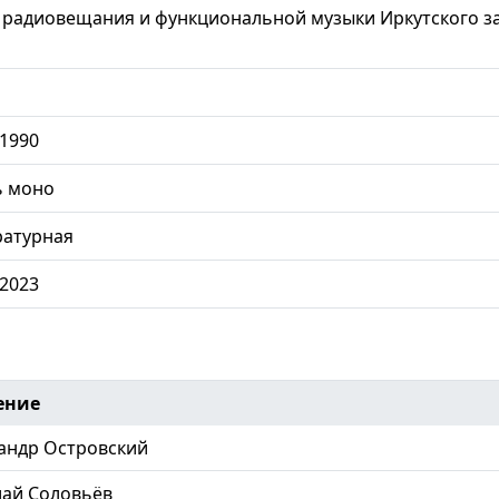
радиовещания и функциональной музыки Иркутского за
.1990
ь моно
ратурная
.2023
ение
андр Островский
ай Соловьёв