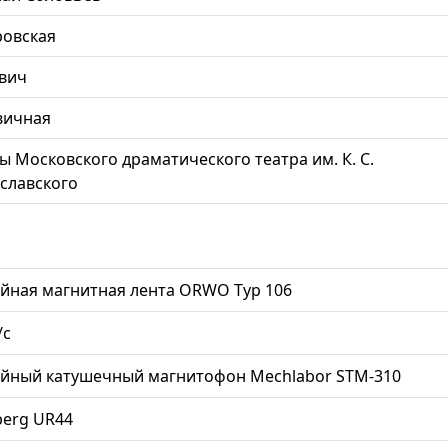
овская
вич
вичная
ы Московского драматического театра им. К. С.
славского
йная магнитная лента ORWO Typ 106
/с
ийный катушечный магнитофон Mechlabor STM-310
berg UR44