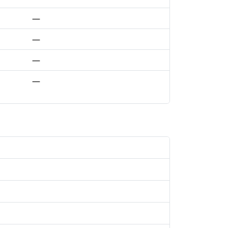
—
—
—
—