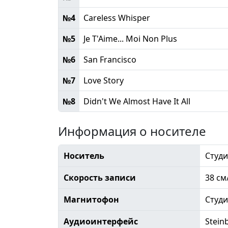
№4
Careless Whisper
№5
Je T'Aime... Moi Non Plus
№6
San Francisco
№7
Love Story
№8
Didn't We Almost Have It All
Информация о носителе
Носитель
Студи
Скорость записи
38 см
Магнитофон
Студ
Аудиоинтерфейс
Stein