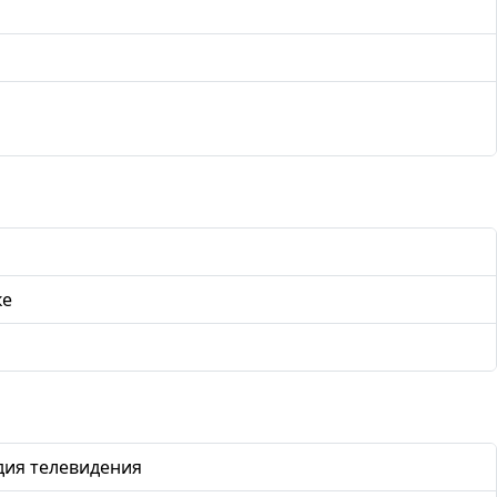
ке
дия телевидения