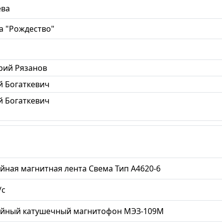
ева
а "Рождество"
рий Рязанов
 Богаткевич
 Богаткевич
йная магнитная лента Свема Тип А4620-6
/с
ийный катушечный магнитофон МЭЗ-109М