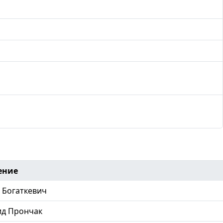
ение
Богаткевич
ид Прончак