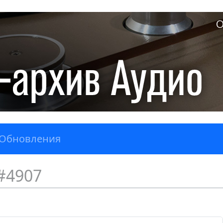
О
Обновления
#4907