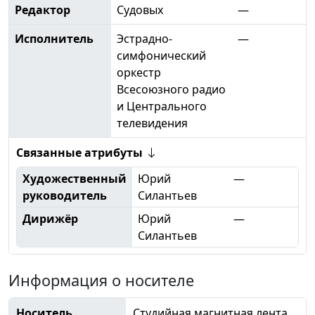
Редактор
Судовых
—
Исполнитель
Эстрадно-
—
симфонический
оркестр
Всесоюзного радио
и Центрального
телевидения
Связанные атрибуты
Художественный
Юрий
—
руководитель
Силантьев
Дирижёр
Юрий
—
Силантьев
Информация о носителе
Носитель
Студийная магнитная лента