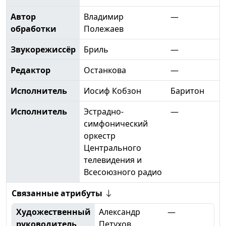
Автор
Владимир
—
обработки
Полежаев
Звукорежиссёр
Бриль
—
Редактор
Останкова
—
Исполнитель
Иосиф Кобзон
Баритон
Исполнитель
Эстрадно-
—
симфонический
оркестр
Центрального
телевидения и
Всесоюзного радио
Связанные атрибуты
Художественный
Александр
—
руководитель
Петухов