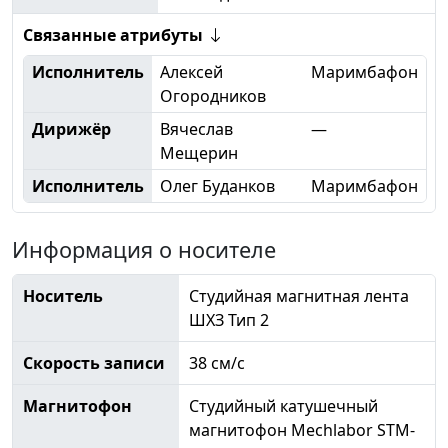
Связанные атрибуты
Исполнитель
Алексей
Маримбафон
Огородников
Дирижёр
Вячеслав
—
Мещерин
Исполнитель
Олег Буданков
Маримбафон
Информация о носителе
Носитель
Студийная магнитная лента
ШХЗ Тип 2
Скорость записи
38 см/с
Магнитофон
Студийный катушечный
магнитофон Mechlabor STM-