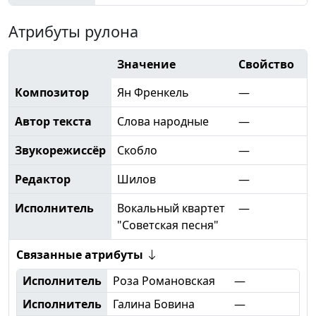
Атрибуты рулона
Значение
Свойство
Композитор
Ян Френкель
—
Автор текста
Слова народные
—
Звукорежиссёр
Скобло
—
Редактор
Шилов
—
Исполнитель
Вокальный квартет
—
"Советская песня"
Связанные атрибуты
Исполнитель
Роза Романовская
—
Исполнитель
Галина Бовина
—