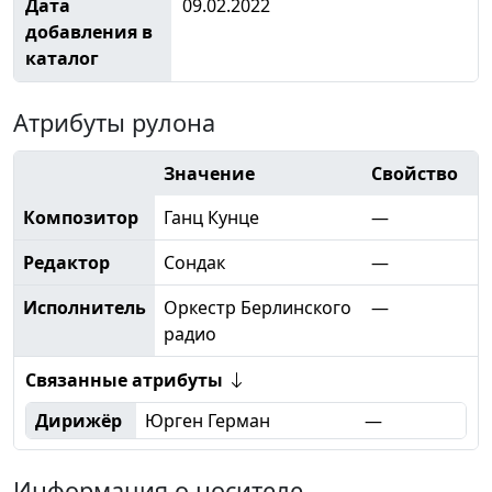
Дата
09.02.2022
добавления в
каталог
Атрибуты рулона
Значение
Свойство
Композитор
Ганц Кунце
—
Редактор
Сондак
—
Исполнитель
Оркестр Берлинского
—
радио
Связанные атрибуты
Дирижёр
Юрген Герман
—
Информация о носителе