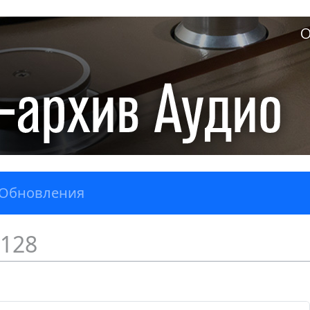
О
Обновления
128