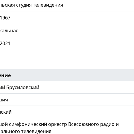
ьская студия телевидения
.1967
кальная
.2021
ение
ий Брусиловский
вич
нский
ой симфонический оркестр Всесоюзного радио и
ального телевидения