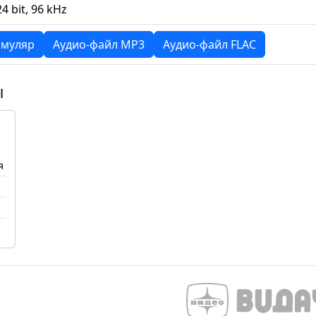
24 bit, 96 kHz
муляр
Аудио-файл MP3
Аудио-файл FLAC
ы
я