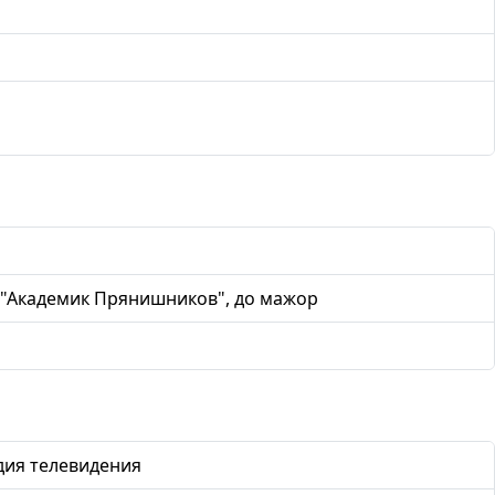
ф "Академик Прянишников", до мажор
дия телевидения