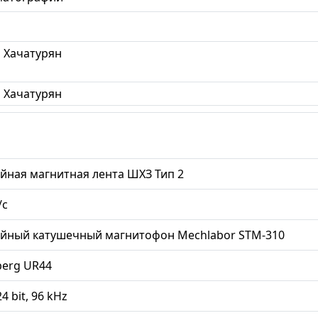
 Хачатурян
 Хачатурян
йная магнитная лента ШХЗ Тип 2
/с
ийный катушечный магнитофон Mechlabor STM-310
berg UR44
24 bit, 96 kHz