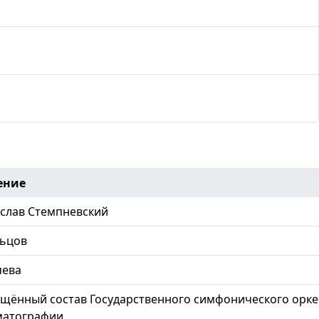
ение
слав Стемпневский
льцов
чева
щённый состав Государственного симфонического орке
матографии