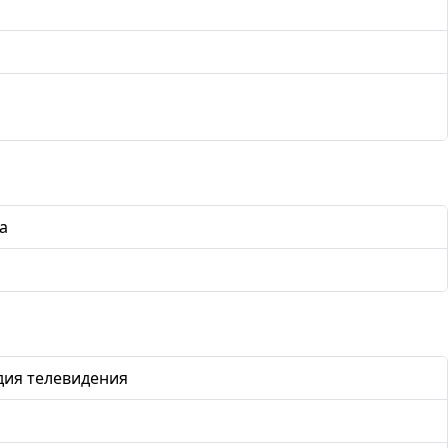
а
дия телевидения