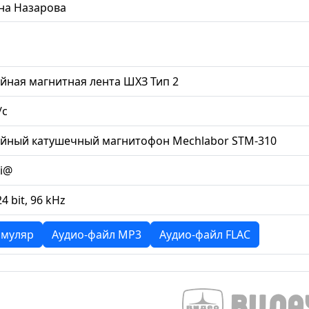
на Назарова
йная магнитная лента ШХЗ Тип 2
/с
ийный катушечный магнитофон Mechlabor STM-310
li@
24 bit, 96 kHz
муляр
Аудио-файл MP3
Аудио-файл FLAC