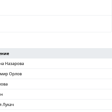
ение
на Назарова
имир Орлов
мова
ин
 Лукач