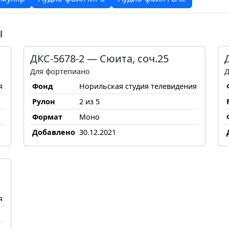
ы
ДКС-5678-2 — Сюита, соч.25
Для фортепиано
Д
я
Фонд
Норильская студия телевидения
Рулон
2 из 5
Формат
Моно
Добавлено
30.12.2021
я