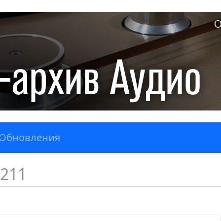
О
Обновления
211