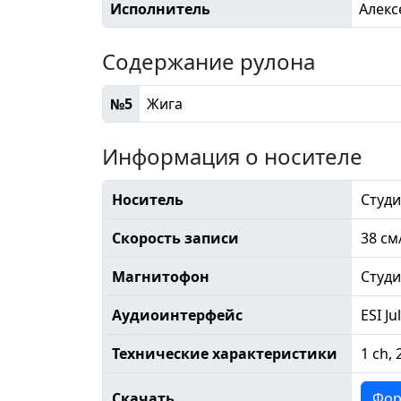
Исполнитель
Алек
Содержание рулона
№5
Жига
Информация о носителе
Носитель
Студи
Скорость записи
38 см
Магнитофон
Студ
Аудиоинтерфейс
ESI Ju
Технические характеристики
1 ch, 
Скачать
Фор