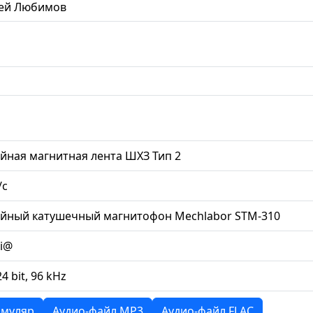
сей Любимов
йная магнитная лента ШХЗ Тип 2
/с
ийный катушечный магнитофон Mechlabor STM-310
li@
24 bit, 96 kHz
муляр
Аудио-файл MP3
Аудио-файл FLAC