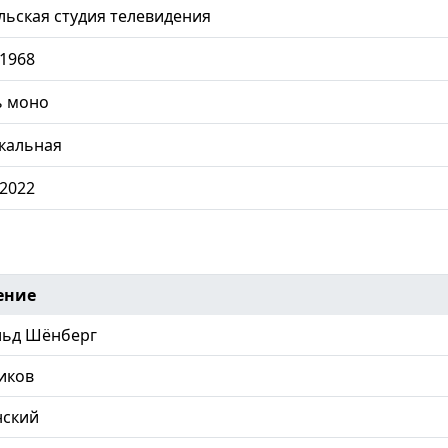
ьская студия телевидения
.1968
ь моно
кальная
.2022
ение
льд Шёнберг
иков
нский