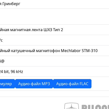
 Гринберг
йная магнитная лента ШХЗ Тип 2
/с
ийный катушечный магнитофон Mechlabor STM-310
li@
24 bit, 96 kHz
муляр
Аудио-файл MP3
Аудио-файл FLAC