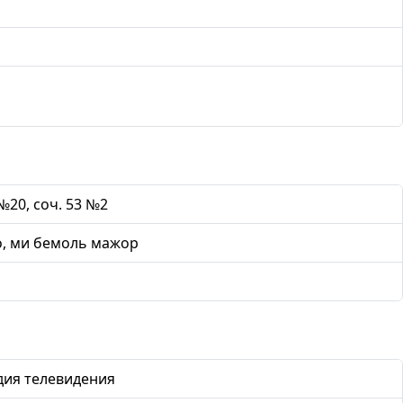
№20, соч. 53 №2
, ми бемоль мажор
дия телевидения