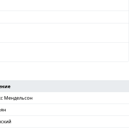
ение
кс Мендельсон
аян
нский