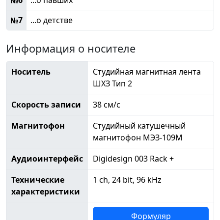
№6
...о павших
№7
...о детстве
Информация о носителе
Носитель
Студийная магнитная лента
ШХЗ Тип 2
Скорость записи
38 см/с
Магнитофон
Студийный катушечный
магнитофон МЭЗ-109М
Аудиоинтерфейс
Digidesign 003 Rack +
Технические
1 ch, 24 bit, 96 kHz
характеристики
Формуляр