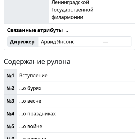
Ленинградской
Государственной
филармонии
Связанные атрибуты
Дирижёр
Арвид Янсонс
—
Содержание рулона
№1
Вступление
№2
...о бурях
№3
...о весне
№4
...о праздниках
№5
...о войне