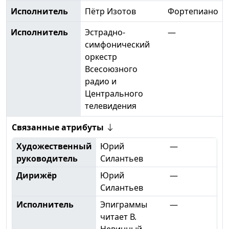
Исполнитель
Пётр Изотов
Фортепиано
Исполнитель
Эстрадно-
—
симфонический
оркестр
Всесоюзного
радио и
Центрального
телевидения
Связанные атрибуты
Художественный
Юрий
—
руководитель
Силантьев
Дирижёр
Юрий
—
Силантьев
Исполнитель
Эпиграммы
—
читает В.
Невинный