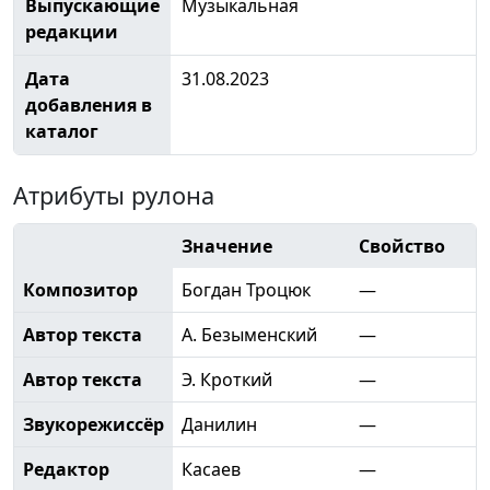
Выпускающие
Музыкальная
редакции
Дата
31.08.2023
добавления в
каталог
Атрибуты рулона
Значение
Свойство
Композитор
Богдан Троцюк
—
Автор текста
А. Безыменский
—
Автор текста
Э. Кроткий
—
Звукорежиссёр
Данилин
—
Редактор
Касаев
—