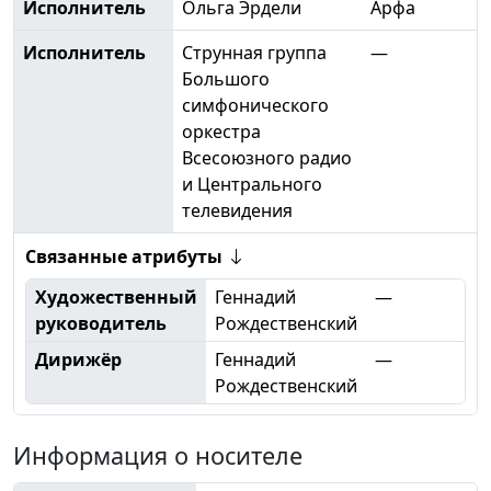
Исполнитель
Ольга Эрдели
Арфа
Исполнитель
Струнная группа
—
Большого
симфонического
оркестра
Всесоюзного радио
и Центрального
телевидения
Связанные атрибуты
Художественный
Геннадий
—
руководитель
Рождественский
Дирижёр
Геннадий
—
Рождественский
Информация о носителе