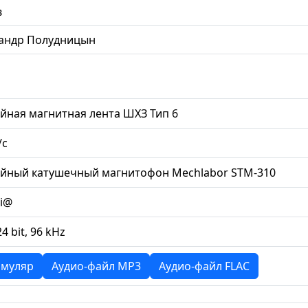
в
андр Полудницын
йная магнитная лента ШХЗ Тип 6
/с
ийный катушечный магнитофон Mechlabor STM-310
li@
24 bit, 96 kHz
муляр
Аудио-файл MP3
Аудио-файл FLAC