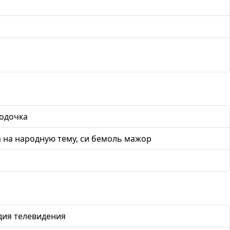
одочка
а на народную тему, си бемоль мажор
дия телевидения