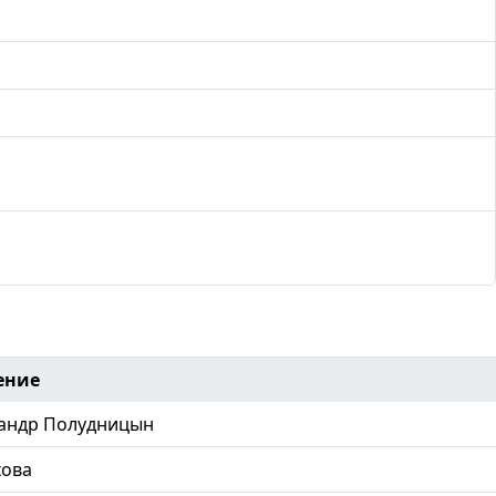
ение
андр Полудницын
хова