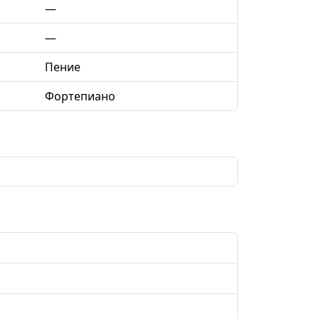
—
—
Пение
Фортепиано