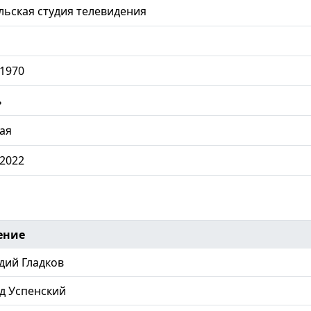
ьская студия телевидения
.1970
ь
ая
.2022
ение
дий Гладков
д Успенский