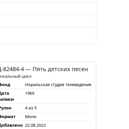
Д-82484-4 — Пять детских песен
окальный цикл
Фонд
Норильская студия телевидения
Дата
1969
записи
Рулон
4 из 5
Формат
Моно
Добавлено
22.08.2022