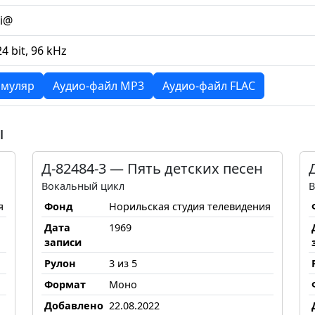
li@
24 bit, 96 kHz
муляр
Аудио-файл MP3
Аудио-файл FLAC
ы
Д-82484-3 — Пять детских песен
Вокальный цикл
В
я
Фонд
Норильская студия телевидения
Дата
1969
записи
Рулон
3 из 5
Формат
Моно
Добавлено
22.08.2022