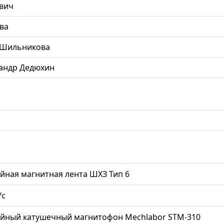
вич
ва
 Шильникова
андр Дедюхин
йная магнитная лента ШХЗ Тип 6
/с
ийный катушечный магнитофон Mechlabor STM-310