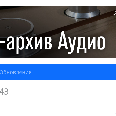
О
Обновления
43