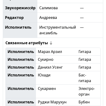
Звукорежиссёр
Салимова
—
Редактор
Андреева
—
Исполнитель
Инструментальный
—
ансамбль
Связанные атрибуты
Исполнитель
Марах Арзил
Гитара
Исполнитель
Сукирно
Гитара
Исполнитель
Даниэл Усенг
Гитара
Исполнитель
Юхади
Бас-
гитара
Исполнитель
Сукармен
Электро-
орган
Исполнитель
Руджи Марухун
Бубен