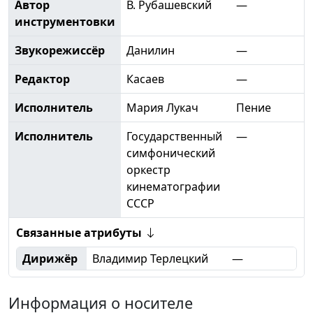
Автор
В. Рубашевский
—
инструментовки
Звукорежиссёр
Данилин
—
Редактор
Касаев
—
Исполнитель
Мария Лукач
Пение
Исполнитель
Государственный
—
симфонический
оркестр
кинематографии
СССР
Связанные атрибуты
Дирижёр
Владимир Терлецкий
—
Информация о носителе