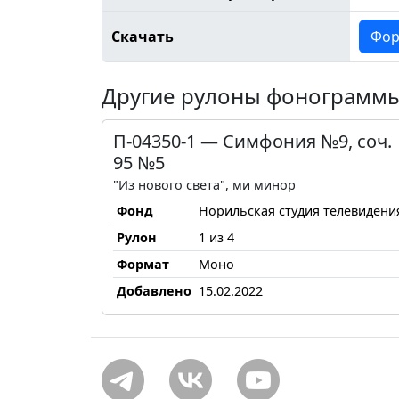
Скачать
Фор
Другие рулоны фонограмм
П-04350-1 — Cимфония №9, соч.
95 №5
"Из нового света", ми минор
Фонд
Норильская студия телевидени
Рулон
1 из 4
Формат
Моно
Добавлено
15.02.2022