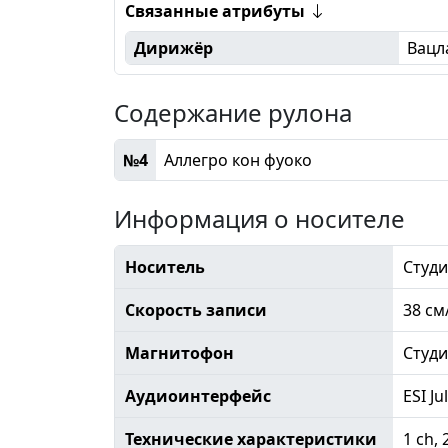
Связанные атрибуты
Дирижёр
Вацл
Содержание рулона
№4
Аллегро кон фуоко
Информация о носителе
Носитель
Студи
Скорость записи
38 см
Магнитофон
Студ
Аудиоинтерфейс
ESI Ju
Технические характеристики
1 ch, 