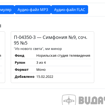
муляр
Аудио-файл MP3
Аудио-файл FLAC
ы
П-04350-3 — Cимфония №9, соч.
95 №5
"Из нового света", ми минор
я
Фонд
Норильская студия телевидения
Рулон
3 из 4
Формат
Моно
Добавлено
15.02.2022