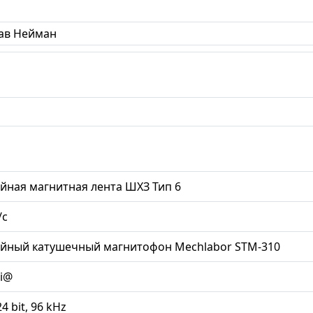
ав Нейман
йная магнитная лента ШХЗ Тип 6
/с
ийный катушечный магнитофон Mechlabor STM-310
li@
24 bit, 96 kHz