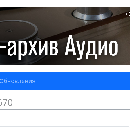
О
Обновления
670