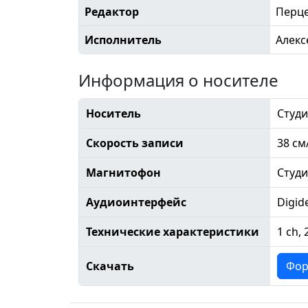
Редактор
Перц
Исполнитель
Алек
Информация о носителе
Носитель
Студи
Скорость записи
38 см
Магнитофон
Студ
Аудиоинтерфейс
Digid
Технические характеристики
1 ch, 
Скачать
Фор