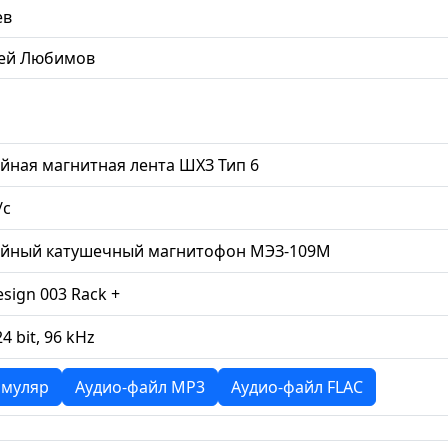
ев
сей Любимов
йная магнитная лента ШХЗ Тип 6
/с
ийный катушечный магнитофон МЭЗ-109М
esign 003 Rack +
24 bit, 96 kHz
муляр
Аудио-файл MP3
Аудио-файл FLAC