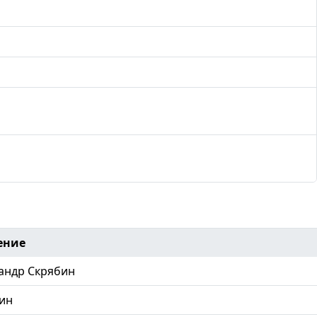
ение
андр Скрябин
ин