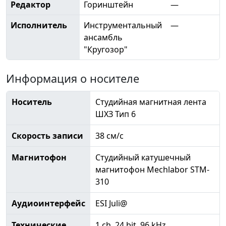
Редактор
Горинштейн
—
Исполнитель
Инструментальный
—
ансамбль
"Кругозор"
Информация о носителе
Носитель
Студийная магнитная лента
ШХЗ Тип 6
Скорость записи
38 см/с
Магнитофон
Студийный катушечный
магнитофон Mechlabor STM-
310
Аудиоинтерфейс
ESI Juli@
Технические
1 ch, 24 bit, 96 kHz