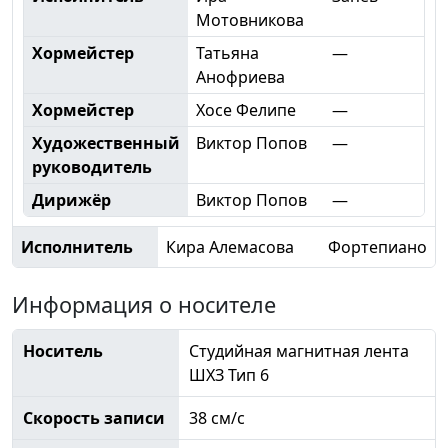
Мотовникова
Хормейстер
Татьяна
—
Анофриева
Хормейстер
Хосе Фелипе
—
Художественный
Виктор Попов
—
руководитель
Дирижёр
Виктор Попов
—
Исполнитель
Кира Алемасова
Фортепиано
Информация о носителе
Носитель
Студийная магнитная лента
ШХЗ Тип 6
Скорость записи
38 см/с