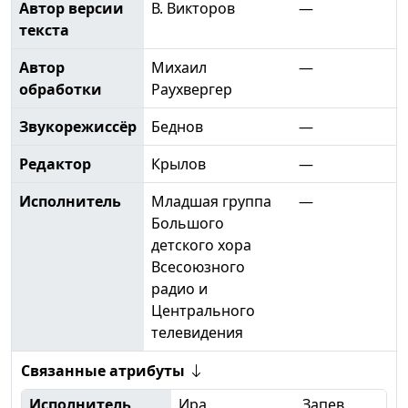
Автор версии
В. Викторов
—
текста
Автор
Михаил
—
обработки
Раухвергер
Звукорежиссёр
Беднов
—
Редактор
Крылов
—
Исполнитель
Младшая группа
—
Большого
детского хора
Всесоюзного
радио и
Центрального
телевидения
Связанные атрибуты
Исполнитель
Ира
Запев