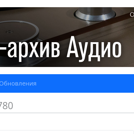
О
Обновления
780