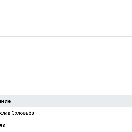
ение
слав Соловьёв
ев