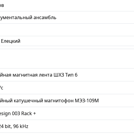
ов
рументальный ансамбль
 Елецкий
йная магнитная лента ШХЗ Тип 6
/с
ийный катушечный магнитофон МЭЗ-109М
esign 003 Rack +
24 bit, 96 kHz