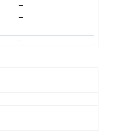
—
—
—