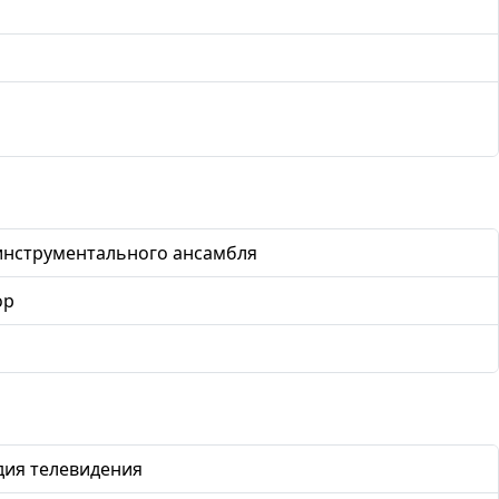
 инструментального ансамбля
ор
дия телевидения