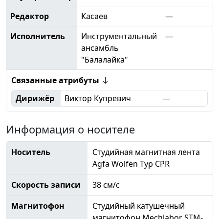
Редактор
Касаев
—
Исполнитель
Инструментальный
—
ансамбль
"Балалайка"
Связанные атрибуты
Дирижёр
Виктор Купревич
—
Информация о носителе
Носитель
Студийная магнитная лента
Agfa Wolfen Typ CPR
Скорость записи
38 см/с
Магнитофон
Студийный катушечный
магнитофон Mechlabor STM-