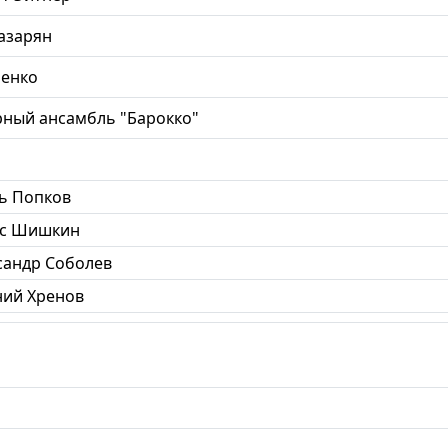
азарян
ненко
ный ансамбль "Барокко"
ь Попков
с Шишкин
сандр Соболев
ний Хренов