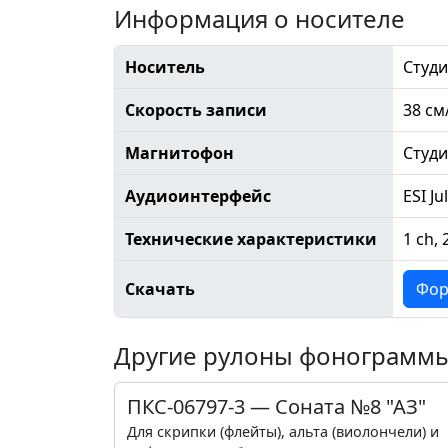
Информация о носителе
Носитель
Студи
Скорость записи
38 см
Магнитофон
Студ
Аудиоинтерфейс
ESI Ju
Технические характеристики
1 ch, 
Скачать
Фор
Другие рулоны фонограмм
ПКС-06797-3 — Соната №8 "АЗ"
Для скрипки (флейты), альта (виолончели) и