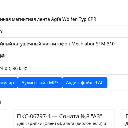
йная магнитная лента Agfa Wolfen Typ CPR
/с
ийный катушечный магнитофон Mechlabor STM-310
li@
24 bit, 96 kHz
муляр
Аудио-файл MP3
Аудио-файл FLAC
ы
ПКС-06797-4 — Соната №8 "АЗ"
Для скрипки (флейты), альта (виолончели) и
Д