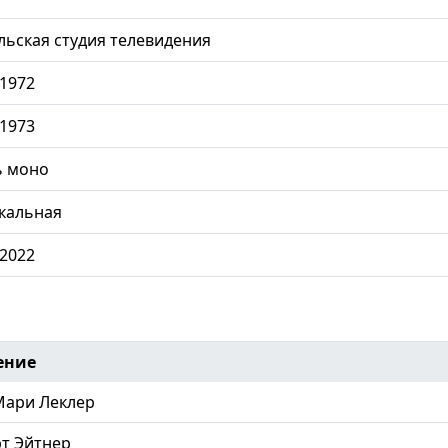
ьская студия телевидения
.1972
.1973
ь моно
кальная
.2022
ение
Мари Леклер
т Эйтнер