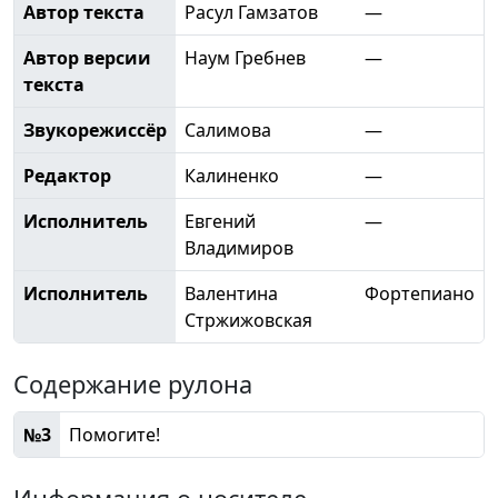
Автор текста
Расул Гамзатов
—
Автор версии
Наум Гребнев
—
текста
Звукорежиссёр
Салимова
—
Редактор
Калиненко
—
Исполнитель
Евгений
—
Владимиров
Исполнитель
Валентина
Фортепиано
Стржижовская
Содержание рулона
№3
Помогите!