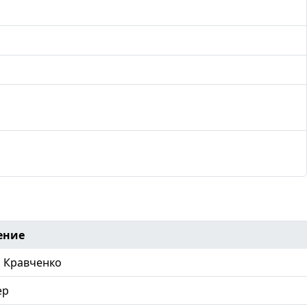
ение
 Кравченко
ер