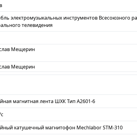
в
бль электромузыкальных инструментов Всесоюзного ра
ального телевидения
слав Мещерин
слав Мещерин
йная магнитная лента ШХК Тип А2601-6
/с
ийный катушечный магнитофон Mechlabor STM-310