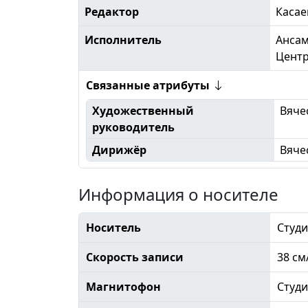
Редактор
Касае
Исполнитель
Ансам
Центр
Связанные атрибуты
Художественный
Вяче
руководитель
Дирижёр
Вяче
Информация о носителе
Носитель
Студи
Скорость записи
38 см
Магнитофон
Студ