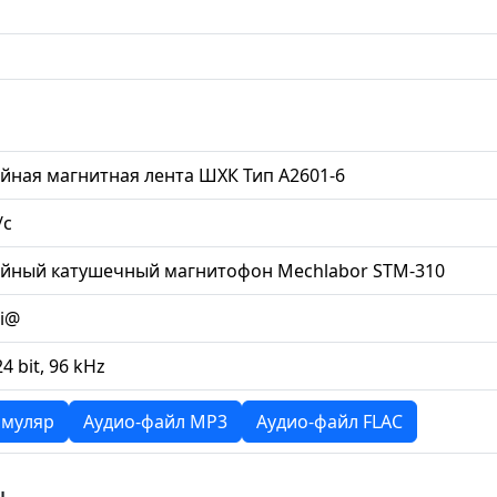
йная магнитная лента ШХК Тип А2601-6
/с
ийный катушечный магнитофон Mechlabor STM-310
li@
24 bit, 96 kHz
муляр
Аудио-файл MP3
Аудио-файл FLAC
ы