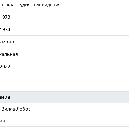
ьская студия телевидения
.1973
.1974
ь моно
кальная
.2022
ение
 Вилла-Лобос
ин