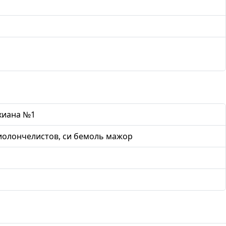
хиана №1
иолончелистов, си бемоль мажор