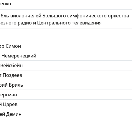
ненко
бль виолончелей Большого симфонического оркестра
юзного радио и Центрального телевидения
ор Симон
 Немеренецкий
 Вейсбейн
т Поздеев
рий Бриль
Бергман
 Царев
ей Демин