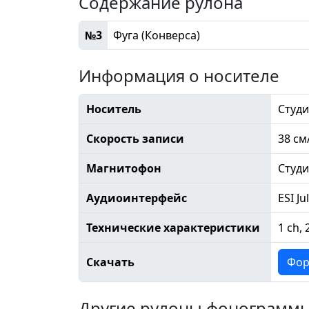
Содержание рулона
№3
Фуга (Конверса)
Информация о носителе
Носитель
Студи
Скорость записи
38 см
Магнитофон
Студ
Аудиоинтерфейс
ESI Ju
Технические характеристики
1 ch, 
Скачать
Фор
Другие рулоны фонограмм