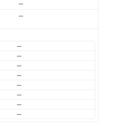
—
—
—
—
—
—
—
—
—
—