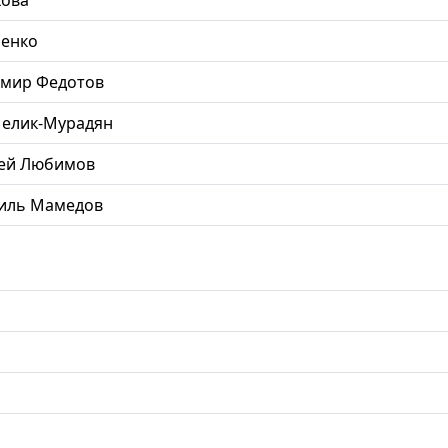
ненко
имир Федотов
Мелик-Мурадян
сей Любимов
иль Мамедов