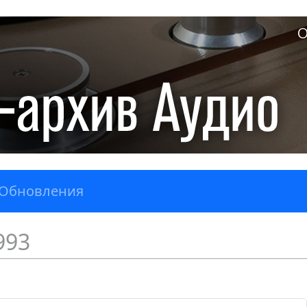
О
Обновления
993