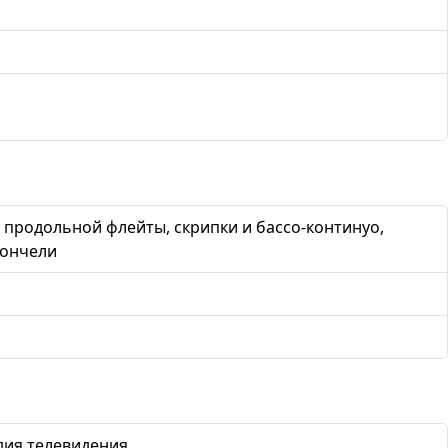
 продольной флейты, скрипки и бассо-континуо,
лончели
дия телевидения