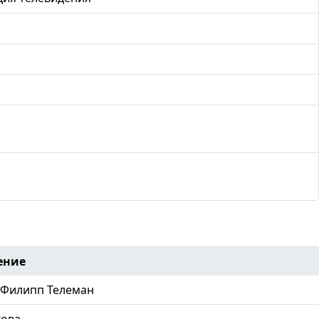
ение
 Филипп Телеман
хова