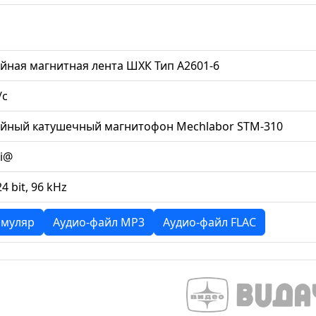
йная магнитная лента ШХК Тип А2601-6
/с
ийный катушечный магнитофон Mechlabor STM-310
li@
24 bit, 96 kHz
муляр
Аудио-файл MP3
Аудио-файл FLAC