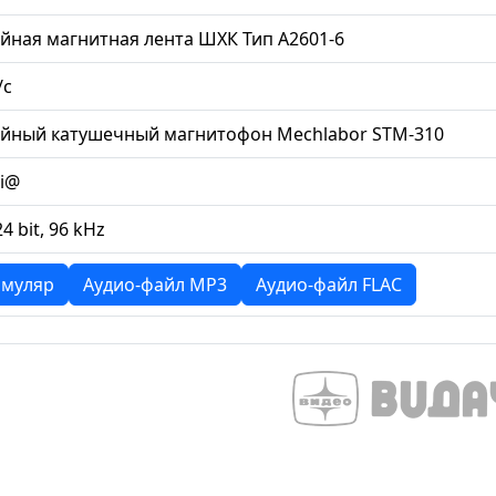
йная магнитная лента ШХК Тип А2601-6
/с
ийный катушечный магнитофон Mechlabor STM-310
li@
24 bit, 96 kHz
муляр
Аудио-файл MP3
Аудио-файл FLAC