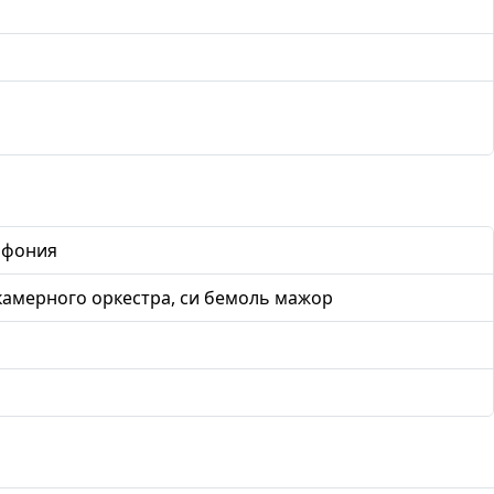
мфония
 камерного оркестра, си бемоль мажор