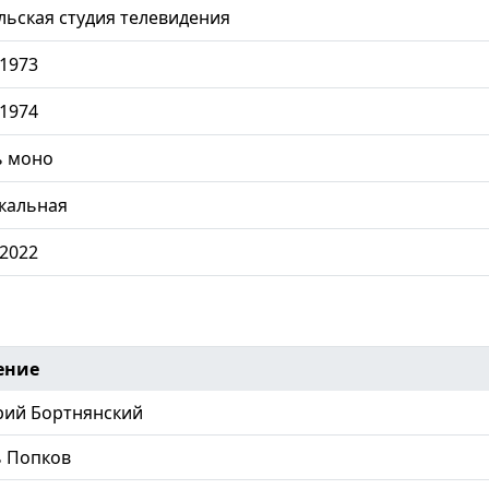
ьская студия телевидения
.1973
.1974
ь моно
кальная
.2022
ение
ий Бортнянский
 Попков