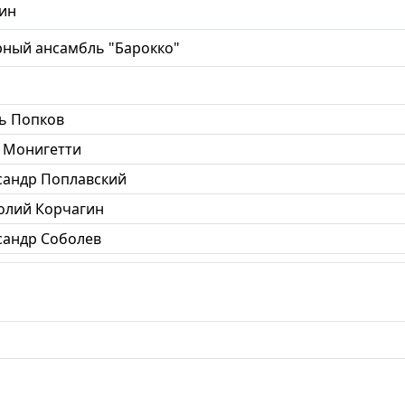
ин
ный ансамбль "Барокко"
ь Попков
 Монигетти
сандр Поплавский
олий Корчагин
сандр Соболев