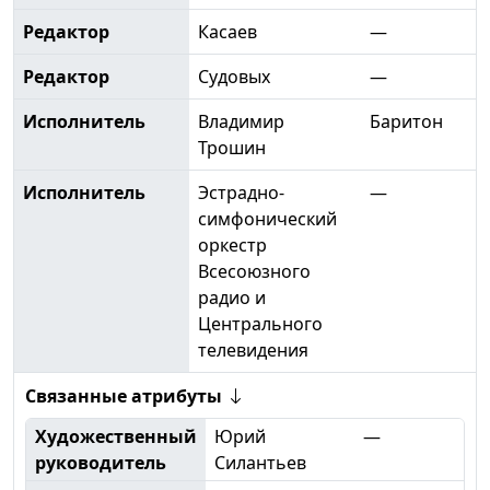
Редактор
Касаев
—
Редактор
Судовых
—
Исполнитель
Владимир
Баритон
Трошин
Исполнитель
Эстрадно-
—
симфонический
оркестр
Всесоюзного
радио и
Центрального
телевидения
Связанные атрибуты
Художественный
Юрий
—
руководитель
Силантьев