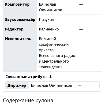
Композитор
Вячеслав
—
Овчинников
Звукорежиссёр
Пазухин
—
Редактор
Калиненко
—
Исполнитель
Большой
—
симфонический
оркестр
Всесоюзного радио
и Центрального
телевидения
Связанные атрибуты
Дирижёр
Вячеслав Овчинников
—
Содержание рулона