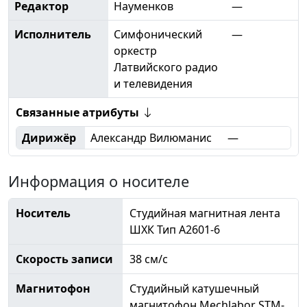
Редактор
Науменков
—
Исполнитель
Симфонический
—
оркестр
Латвийского радио
и телевидения
Связанные атрибуты
Дирижёр
Александр Вилюманис
—
Информация о носителе
Носитель
Студийная магнитная лента
ШХК Тип А2601-6
Скорость записи
38 см/с
Магнитофон
Студийный катушечный
магнитофон Mechlabor STM-