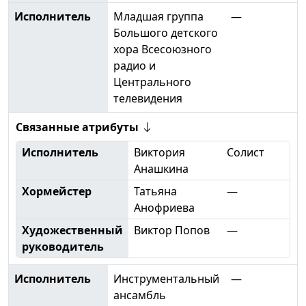
Исполнитель
Младшая группа
—
Большого детского
хора Всесоюзного
радио и
Центрального
телевидения
Связанные атрибуты
Исполнитель
Виктория
Солист
Анашкина
Хормейстер
Татьяна
—
Анофриева
Художественный
Виктор Попов
—
руководитель
Исполнитель
Инструментальный
—
ансамбль