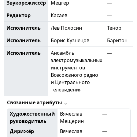
Звукорежиссёр
Мецгер
—
Редактор
Касаев
—
Исполнитель
Лев Полосин
Тенор
Исполнитель
Борис Кузнецов
Баритон
Исполнитель
Ансамбль
—
электромузыкальных
инструментов
Всесоюзного радио
и Центрального
телевидения
Связанные атрибуты
Художественный
Вячеслав
—
руководитель
Мещерин
Дирижёр
Вячеслав
—