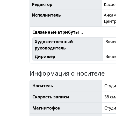
Редактор
Касае
Исполнитель
Ансам
Центр
Связанные атрибуты
Художественный
Вяче
руководитель
Дирижёр
Вяче
Информация о носителе
Носитель
Студи
Скорость записи
38 см
Магнитофон
Студ