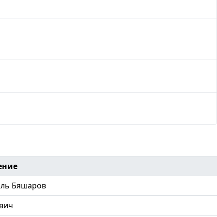
ение
ль Бяшаров
вич