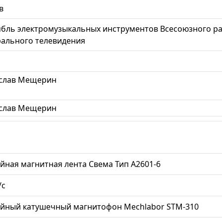
в
бль электромузыкальных инструментов Всесоюзного ра
ального телевидения
слав Мещерин
слав Мещерин
йная магнитная лента Свема Тип А2601-6
/с
ийный катушечный магнитофон Mechlabor STM-310