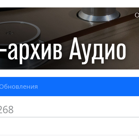
О
Обновления
268