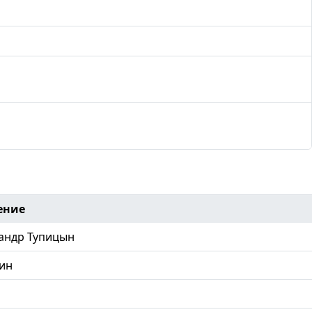
ение
андр Тупицын
ин