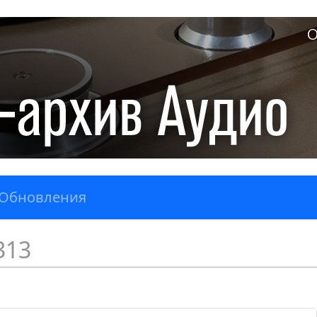
О
Обновления
313