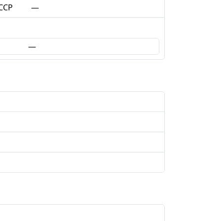
ССР
—
—