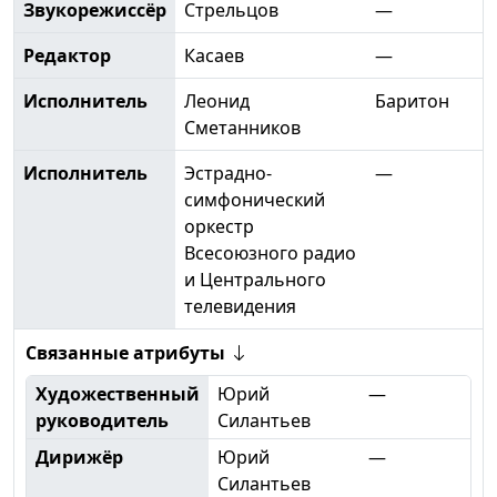
Звукорежиссёр
Стрельцов
—
Редактор
Касаев
—
Исполнитель
Леонид
Баритон
Сметанников
Исполнитель
Эстрадно-
—
симфонический
оркестр
Всесоюзного радио
и Центрального
телевидения
Связанные атрибуты
Художественный
Юрий
—
руководитель
Силантьев
Дирижёр
Юрий
—
Силантьев