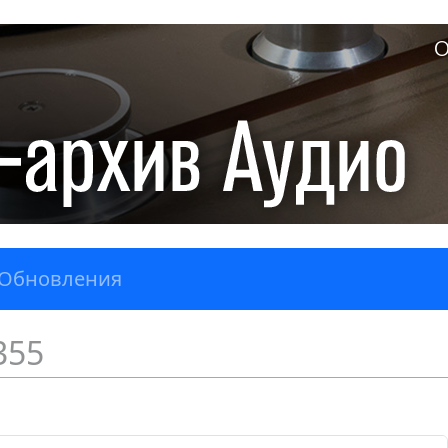
О
Обновления
355