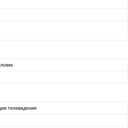
еловек
дия телевидения