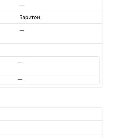
—
Баритон
—
—
—