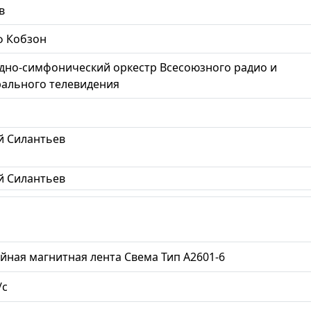
в
ф Кобзон
дно-симфонический оркестр Всесоюзного радио и
ального телевидения
 Силантьев
 Силантьев
йная магнитная лента Свема Тип А2601-6
/с