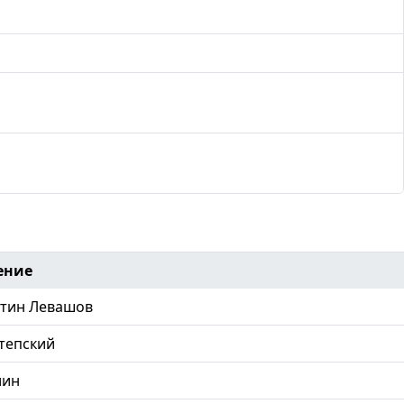
ение
тин Левашов
утепский
лин