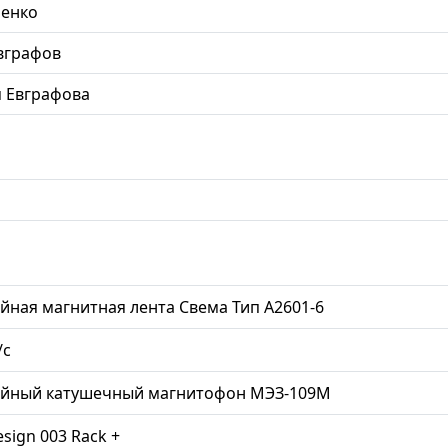
ненко
вграфов
 Евграфова
йная магнитная лента Свема Тип А2601-6
/с
ийный катушечный магнитофон МЭЗ-109М
esign 003 Rack +