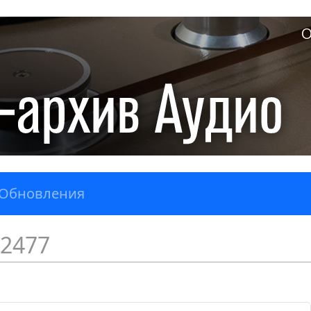
О
Обновления
2477