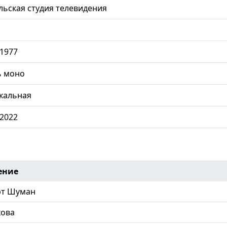
ьская студия телевидения
.1977
ь моно
кальная
.2022
ение
рт Шуман
хова