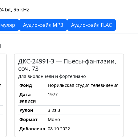
24 bit, 96 kHz
муляр
Аудио-файл MP3
Аудио-файл FLAC
ы
ДКС-24991-3 — Пьесы-фантазии,
соч. 73
Для виолончели и фортепиано
я
Фонд
Норильская студия телевидения
Дата
1977
записи
Рулон
3 из 3
Формат
Моно
Добавлено
08.10.2022