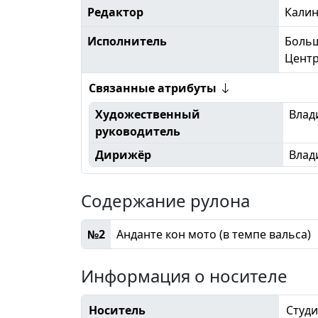
Редактор
Кали
Исполнитель
Больш
Центр
Связанные атрибуты
Художественный
Влад
руководитель
Дирижёр
Влад
Содержание рулона
№2
Анданте кон мото (в темпе вальса)
Информация о носителе
Носитель
Студи