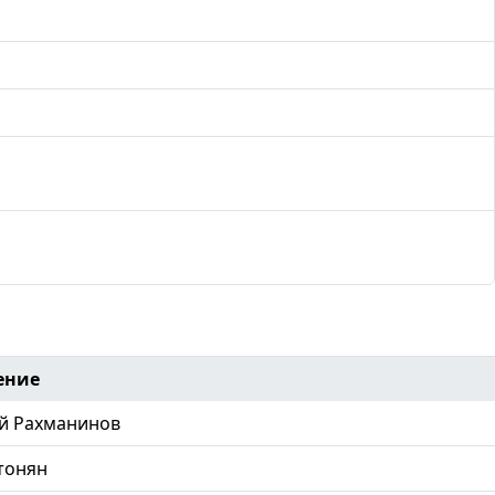
ение
й Рахманинов
тонян