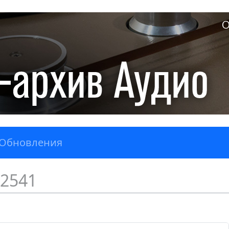
О
Обновления
2541