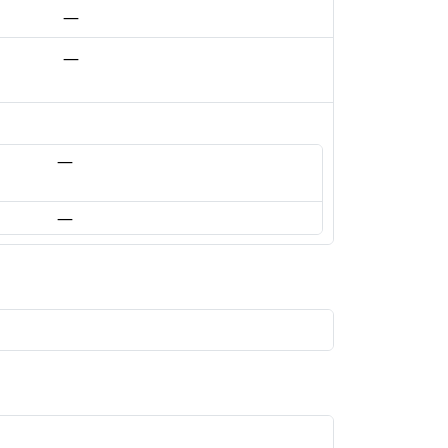
—
—
—
—