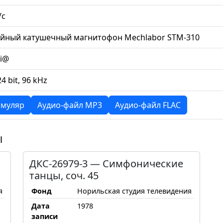
/с
ийный катушечный магнитофон Mechlabor STM-310
li@
24 bit, 96 kHz
муляр
Аудио-файл MP3
Аудио-файл FLAC
ы
ДКС-26979-3 — Симфонические
танцы, соч. 45
я
Фонд
Норильская студия телевидения
Дата
1978
записи